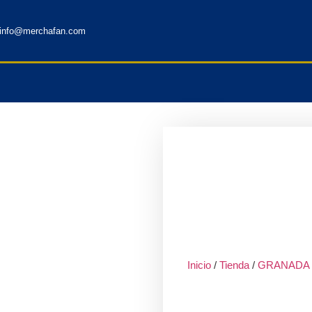
info@merchafan.com
Inicio
/
Tienda
/
GRANADA C