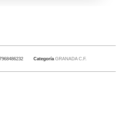
7968486232
Categoría
GRANADA C.F.