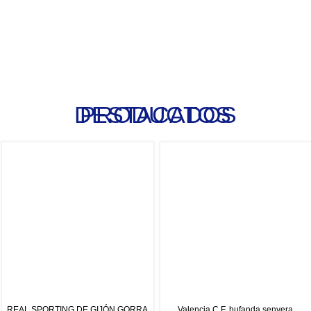
PRODUCTOS DESTACADOS
REAL SPORTING DE GIJÓN GORRA
Valencia C.F. bufanda senyera
TRUCKER
11.95
€
19.95
€
Seleccionar opciones
Añadir al carrito