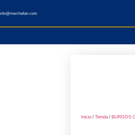
info@merchafan.com
Inicio
/
Tienda
/
BURGOS C