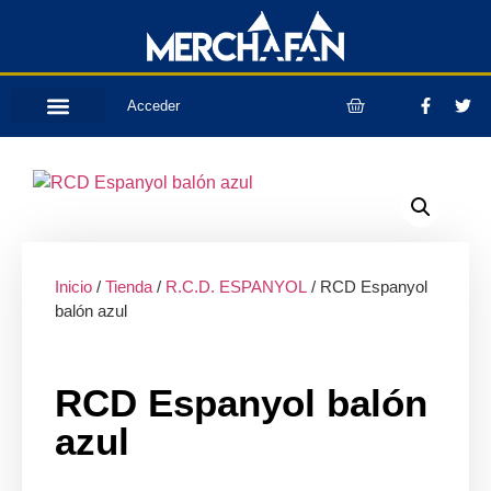
Acceder
Inicio
/
Tienda
/
R.C.D. ESPANYOL
/ RCD Espanyol
balón azul
RCD Espanyol balón
azul