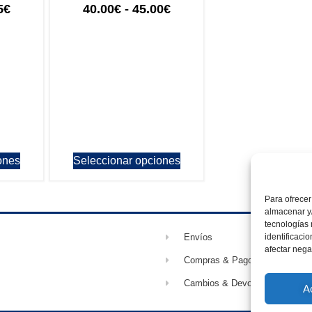
5
€
40.00
€
-
45.00
€
ones
Seleccionar opciones
Para ofrecer
almacenar y/
tecnologías
identificaci
Envíos
afectar nega
Compras & Pagos
Cambios & Devoluciones
A